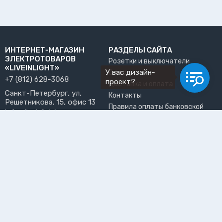
ИНТЕРНЕТ-МАГАЗИН
РАЗДЕЛЫ САЙТА
ЭЛЕКТРОТОВАРОВ
Розетки и выключатели
«LIVEINLIGHT»
У вас дизайн-
О нас
+7 (812) 628-3068
проект?
Доставка и оплата
Санкт-Петербург, ул.
Контакты
Решетникова, 15, офис 13
Правила оплаты банковской
info@liveinlight.ru
картой
Возврат и обмен товара
ПРИНИМАЕМ К ОПЛАТЕ
Где забрать заказ?
ПОЛЬЗОВАТЕЛЬ
Личный кабинет
Избранное
Подпишитесь на рассылку, чтобы первыми узнавать о
новинках, акциях и спецпредложениях