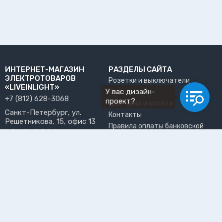
ИНТЕРНЕТ-МАГАЗИН
РАЗДЕЛЫ САЙТА
ЭЛЕКТРОТОВАРОВ
Розетки и выключатели
«LIVEINLIGHT»
У вас дизайн-
О нас
+7 (812) 628-3068
проект?
Доставка и оплата
Санкт-Петербург, ул.
Контакты
Решетникова, 15, офис 13
Правила оплаты банковской
info@liveinlight.ru
картой
Возврат и обмен товара
ПРИНИМАЕМ К ОПЛАТЕ
Где забрать заказ?
ПОЛЬЗОВАТЕЛЬ
Личный кабинет
Избранное