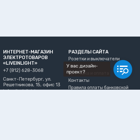
ИНТЕРНЕТ-МАГАЗИН
РАЗДЕЛЫ САЙТА
ЭЛЕКТРОТОВАРОВ
Розетки и выключатели
«LIVEINLIGHT»
У вас дизайн-
О нас
+7 (812) 628-3068
проект?
Доставка и оплата
Санкт-Петербург, ул.
Контакты
Решетникова, 15, офис 13
Правила оплаты банковской
info@liveinlight.ru
картой
Возврат и обмен товара
ПРИНИМАЕМ К ОПЛАТЕ
Где забрать заказ?
ПОЛЬЗОВАТЕЛЬ
Личный кабинет