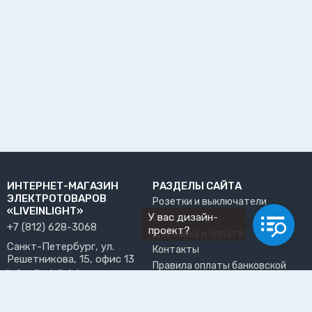
ИНТЕРНЕТ-МАГАЗИН
РАЗДЕЛЫ САЙТА
ЭЛЕКТРОТОВАРОВ
Розетки и выключатели
«LIVEINLIGHT»
У вас дизайн-
О нас
+7 (812) 628-3068
проект?
Доставка и оплата
Санкт-Петербург, ул.
Контакты
Решетникова, 15, офис 13
Правила оплаты банковской
info@liveinlight.ru
картой
Возврат и обмен товара
ПРИНИМАЕМ К ОПЛАТЕ
Где забрать заказ?