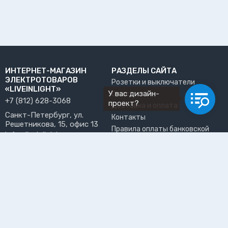
ИНТЕРНЕТ-МАГАЗИН
РАЗДЕЛЫ САЙТА
ЭЛЕКТРОТОВАРОВ
Розетки и выключатели
«LIVEINLIGHT»
У вас дизайн-
О нас
+7 (812) 628-3068
проект?
Доставка и оплата
Санкт-Петербург, ул.
Контакты
Решетникова, 15, офис 13
Правила оплаты банковской
info@liveinlight.ru
картой
Возврат и обмен товара
ПРИНИМАЕМ К ОПЛАТЕ
Где забрать заказ?
ПОЛЬЗОВАТЕЛЬ
Личный кабинет
Избранное