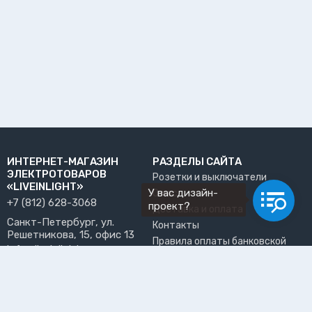
ИНТЕРНЕТ-МАГАЗИН
РАЗДЕЛЫ САЙТА
ЭЛЕКТРОТОВАРОВ
Розетки и выключатели
«LIVEINLIGHT»
У вас дизайн-
О нас
+7 (812) 628-3068
проект?
Доставка и оплата
Санкт-Петербург, ул.
Контакты
Решетникова, 15, офис 13
Правила оплаты банковской
info@liveinlight.ru
картой
Возврат и обмен товара
ПРИНИМАЕМ К ОПЛАТЕ
Где забрать заказ?