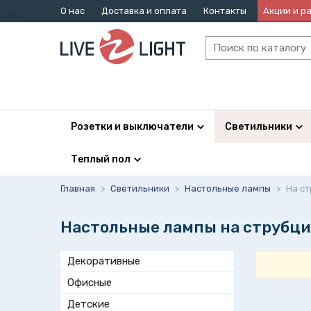
О нас
Доставка и оплата
Контакты
Акции и р
Розетки и выключатели
Светильники
Теплый пол
Главная
>
Светильники
>
Настольные лампы
>
На с
Настольные лампы на струбц
Декоративные
Офисные
Детские