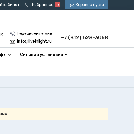
й кабинет
Избранное
Корзина пуста
0
Перезвоните мне
13
+7 (812) 628-3068
info@liveinlight.ru
афы
Силовая установка
ния