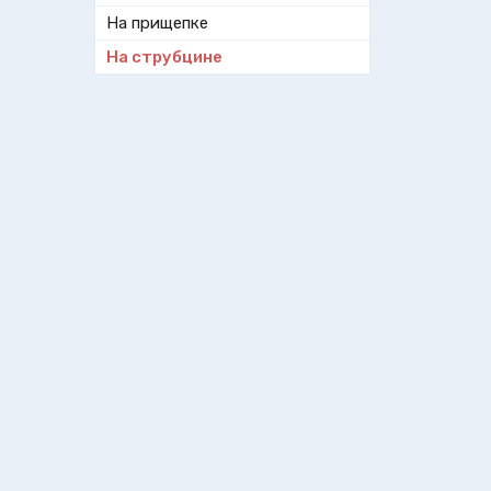
На прищепке
На струбцине