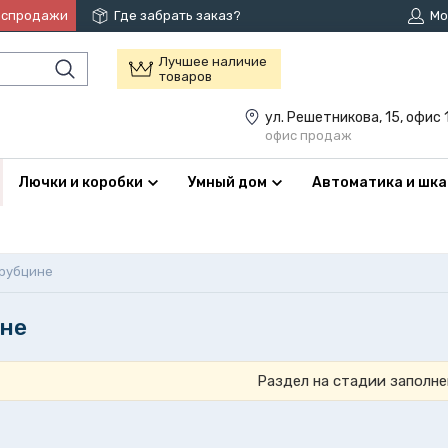
аспродажи
Где забрать заказ?
Мо
Лучшее наличие
товаров
ул. Решетникова, 15, офис 
офис продаж
Лючки и коробки
Умный дом
Автоматика и шк
трубцине
ине
Раздел на стадии заполне