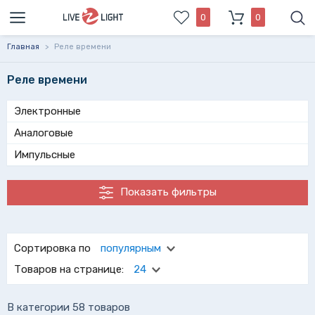
0
0
Главная
>
Реле времени
Реле времени
Электронные
Аналоговые
Импульсные
Показать фильтры
Реле времени – это устройство, контролирующее подачу
электроэнергии на отдельные ветки локальной
Сортировка по
популярным
электросети. С его помощью Вы сможете регулировать
Товаров на странице:
24
время работы электроприборов в автоматическом
режиме. В каталоге магазина LiveinLight Вы найдете все
актуальные модели реле времени.
В категории 58 товаров