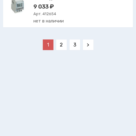
9 033 ₽
Арт. 412654
нет в наличии
1
2
3
>
Типы устройств
Все реле времени в зависимости от длительности
программы работы принято разделять на суточные,
недельные и годовые.
Суточные реле используют для контроля
электроприборов, дневные циклы которых повторяются
без изменений.
Для настройки устройств с циклами длительностью
семь дней используют недельные реле времени.