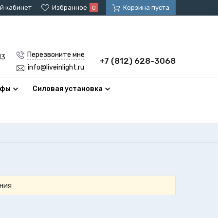
й кабинет
Избранное
Корзина пуста
0
Перезвоните мне
13
+7 (812) 628-3068
info@liveinlight.ru
афы
Силовая установка
ния