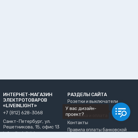
ИНТЕРНЕТ-МАГАЗИН
РАЗДЕЛЫ САЙТА
ЭЛЕКТРОТОВАРОВ
Розетки и выключатели
«LIVEINLIGHT»
У вас дизайн-
О нас
+7 (812) 628-3068
проект?
Доставка и оплата
Санкт-Петербург, ул.
Контакты
Решетникова, 15, офис 13
Правила оплаты банковской
info@liveinlight.ru
картой