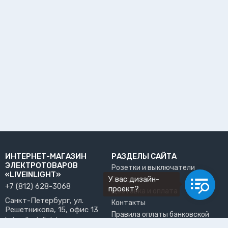
ИНТЕРНЕТ-МАГАЗИН
РАЗДЕЛЫ САЙТА
ЭЛЕКТРОТОВАРОВ
Розетки и выключатели
«LIVEINLIGHT»
У вас дизайн-
О нас
+7 (812) 628-3068
проект?
Доставка и оплата
Санкт-Петербург, ул.
Контакты
Решетникова, 15, офис 13
Правила оплаты банковской
info@liveinlight.ru
картой