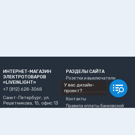
ИНТЕРНЕТ-МАГАЗИН
РАЗДЕЛЫ САЙТА
ЭЛЕКТРОТОВАРОВ
Розетки и выключатели
«LIVEINLIGHT»
У вас дизайн-
О нас
+7 (812) 628-3068
проект?
Доставка и оплата
Санкт-Петербург, ул.
Контакты
Решетникова, 15, офис 13
Правила оплаты банковской
info@liveinlight.ru
картой
Возврат и обмен товара
ПРИНИМАЕМ К ОПЛАТЕ
Где забрать заказ?