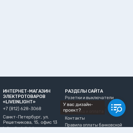
ИНТЕРНЕТ-МАГАЗИН
РАЗДЕЛЫ САЙТА
ЭЛЕКТРОТОВАРОВ
Розетки и выключатели
«LIVEINLIGHT»
У вас дизайн-
О нас
+7 (812) 628-3068
проект?
Доставка и оплата
Санкт-Петербург, ул.
Контакты
Решетникова, 15, офис 13
Правила оплаты банковской
info@liveinlight.ru
картой