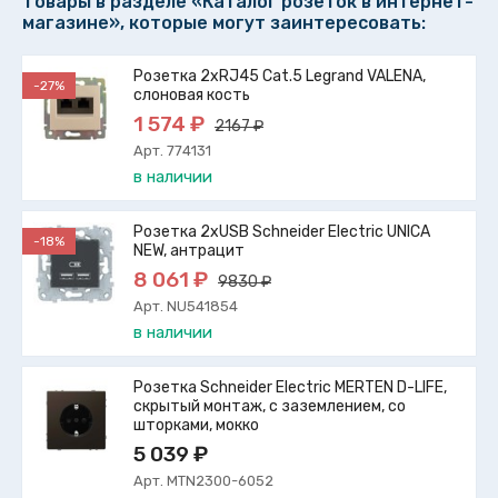
Товары в разделе «Каталог розеток в интернет-
магазине», которые могут заинтересовать:
Розетка 2xRJ45 Cat.5 Legrand VALENA,
-27%
слоновая кость
1 574 ₽
2167 ₽
Арт. 774131
в наличии
Розетка 2xUSB Schneider Electric UNICA
-18%
NEW, антрацит
8 061 ₽
9830 ₽
Арт. NU541854
в наличии
Розетка Schneider Electric MERTEN D-LIFE,
скрытый монтаж, с заземлением, со
шторками, мокко
5 039 ₽
Арт. MTN2300-6052