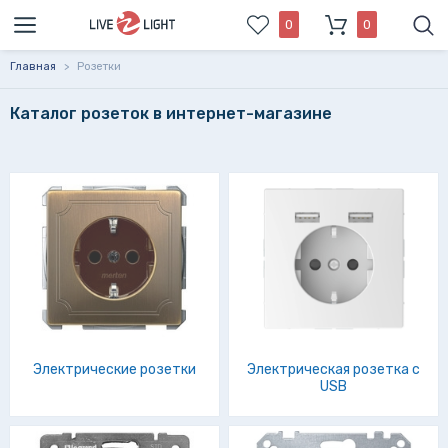
0
0
Главная
>
Розетки
Каталог розеток в интернет-магазине
Современная розетка – это не просто разъем в стене для
подключения различных приборов, но и часть интерьера,
от эстетических достоинств которой зависит
восприятие внутренней среды помещения.
Функциональная часть устройства спереди прикрыта
специальной накладкой. Покупая розетки неподходящих
образцов, Вы рискуете не только испортить дизайн
помещения, но и подключенные к сети устройства.
Поэтому вопросам безопасности нужно уделить
максимальное внимание.
Электрические розетки
Электрическая розетка с
USB