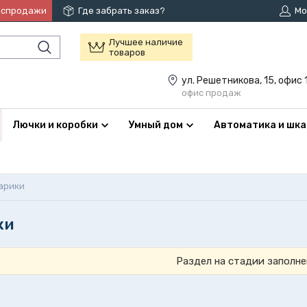
аспродажи
Где забрать заказ?
Мо
Лучшее наличие
товаров
ул. Решетникова, 15, офис 
офис продаж
Лючки и коробки
Умный дом
Автоматика и шк
арики
ки
Раздел на стадии заполне