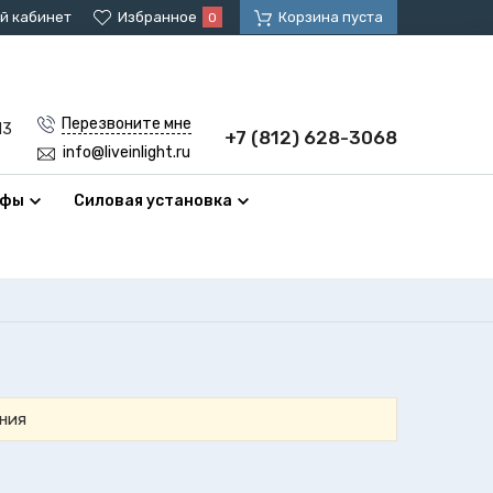
й кабинет
Избранное
Корзина пуста
0
Перезвоните мне
13
+7 (812) 628-3068
info@liveinlight.ru
афы
Силовая установка
ния