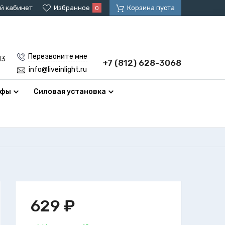
й кабинет
Избранное
Корзина пуста
0
Перезвоните мне
13
+7 (812) 628-3068
info@liveinlight.ru
афы
Силовая установка
629
₽