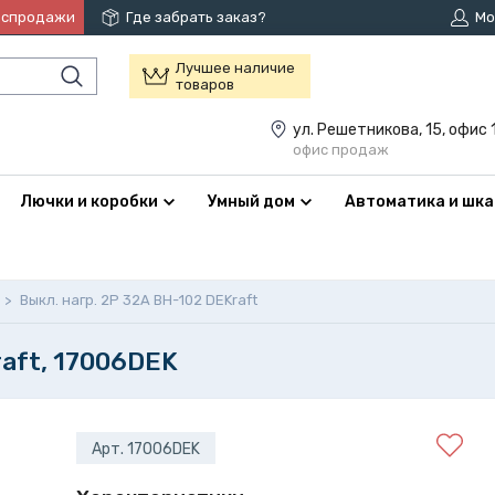
аспродажи
Где забрать заказ?
Мо
Лучшее наличие
товаров
ул. Решетникова, 15, офис 
офис продаж
Лючки и коробки
Умный дом
Автоматика и шк
>
Выкл. нагр. 2Р 32А ВН-102 DEKraft
raft, 17006DEK
Арт. 17006DEK