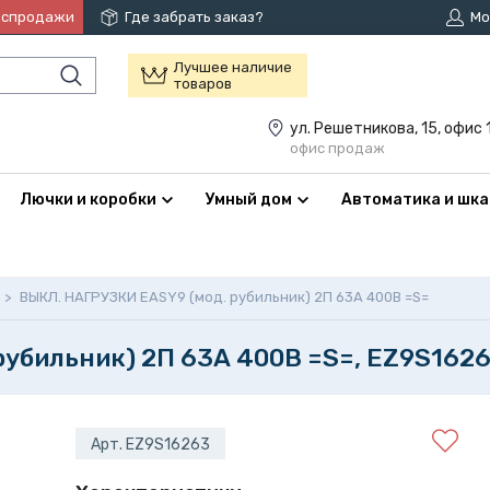
аспродажи
Где забрать заказ?
Мо
Лучшее наличие
товаров
ул. Решетникова, 15, офис 
офис продаж
Лючки и коробки
Умный дом
Автоматика и шк
>
ВЫКЛ. НАГРУЗКИ EASY9 (мод. рубильник) 2П 63А 400В =S=
убильник) 2П 63А 400В =S=, EZ9S162
Арт. EZ9S16263