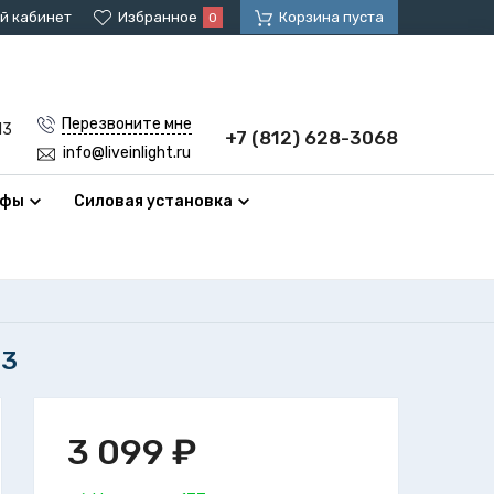
й кабинет
Избранное
Корзина пуста
0
Перезвоните мне
13
+7 (812) 628-3068
info@liveinlight.ru
афы
Силовая установка
63
3 099
₽