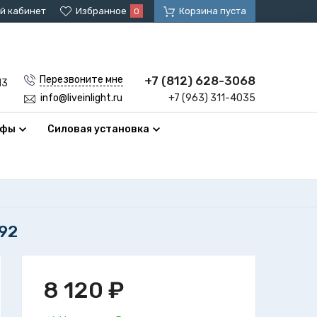
й кабинет
Избранное
Корзина пуста
0
+7 (812) 628-3068
Перезвоните мне
13
+7 (963) 311-4035
info@liveinlight.ru
афы
Силовая установка
92
8 120
₽