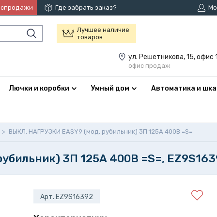
аспродажи
Где забрать заказ?
Мо
Лучшее наличие
товаров
ул. Решетникова, 15, офис 
офис продаж
Лючки и коробки
Умный дом
Автоматика и шк
>
ВЫКЛ. НАГРУЗКИ EASY9 (мод. рубильник) 3П 125А 400В =S=
убильник) 3П 125А 400В =S=, EZ9S163
Арт. EZ9S16392