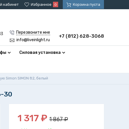
й кабинет
Избранное
Корзина пуста
0
Перезвоните мне
13
+7 (812) 628-3068
info@liveinlight.ru
афы
Силовая установка
ую Simon SIMON 82, белый
6-30
1 317
₽
1 867 ₽