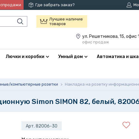
аспродажи
Где забрать заказ?
Мо
Лучшее наличие
товаров
ул. Решетникова, 15, офис 
офис продаж
Лючки и коробки
Умный дом
Автоматика и шк
нные/компьютерные розетки
>
Накладка на розетку информационн
ционную Simon SIMON 82, белый, 8200
Арт. 82006-30