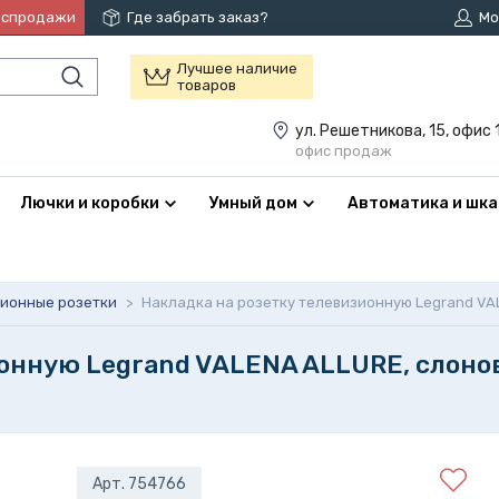
аспродажи
Где забрать заказ?
Мо
Лучшее наличие
товаров
ул. Решетникова, 15, офис 
офис продаж
Лючки и коробки
Умный дом
Автоматика и шк
зионные розетки
>
Накладка на розетку телевизионную Legrand VA
ионную Legrand VALENA ALLURE, слоно
Арт. 754766