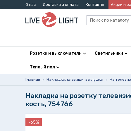
О нас
Доставка и оплата
Контакты
Акции и р
Розетки и выключатели
Светильники
Теплый пол
Главная
>
Накладки, клавиши, заглушки
>
На телеви
Накладка на розетку телевиз
кость, 754766
-65%