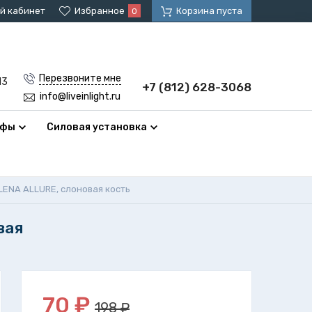
й кабинет
Избранное
Корзина пуста
0
Перезвоните мне
13
+7 (812) 628-3068
info@liveinlight.ru
афы
Силовая установка
LENA ALLURE, слоновая кость
вая
70
₽
198 ₽