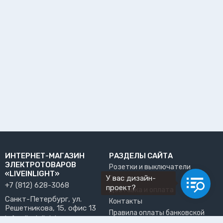
ИНТЕРНЕТ-МАГАЗИН
РАЗДЕЛЫ САЙТА
ЭЛЕКТРОТОВАРОВ
Розетки и выключатели
«LIVEINLIGHT»
У вас дизайн-
О нас
+7 (812) 628-3068
проект?
Доставка и оплата
Санкт-Петербург, ул.
Контакты
Решетникова, 15, офис 13
Правила оплаты банковской
info@liveinlight.ru
картой