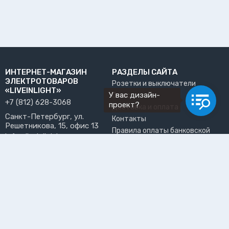
ИНТЕРНЕТ-МАГАЗИН
РАЗДЕЛЫ САЙТА
ЭЛЕКТРОТОВАРОВ
Розетки и выключатели
«LIVEINLIGHT»
У вас дизайн-
О нас
+7 (812) 628-3068
проект?
Доставка и оплата
Санкт-Петербург, ул.
Контакты
Решетникова, 15, офис 13
Правила оплаты банковской
info@liveinlight.ru
картой
Возврат и обмен товара
ПРИНИМАЕМ К ОПЛАТЕ
Где забрать заказ?
ПОЛЬЗОВАТЕЛЬ
Личный кабинет
Избранное