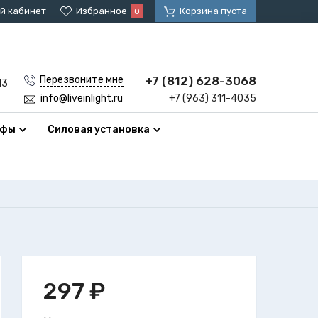
й кабинет
Избранное
Корзина пуста
0
+7 (812) 628-3068
Перезвоните мне
13
+7 (963) 311-4035
info@liveinlight.ru
афы
Силовая установка
297
₽