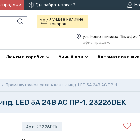
аспродажи
Где забрать заказ?
Мо
Лучшее наличие
товаров
ул. Решетникова, 15, офис 
офис продаж
Лючки и коробки
Умный дом
Автоматика и шк
>
Промежуточное реле 4 конт. с инд. LED 5А 24В AC ПР-1
инд. LED 5А 24В AC ПР-1, 23226DEK
Арт. 23226DEK