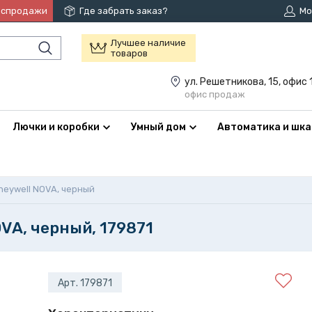
аспродажи
Где забрать заказ?
Мо
Лучшее наличие
товаров
ул. Решетникова, 15, офис 
офис продаж
Лючки и коробки
Умный дом
Автоматика и шк
eywell NOVA, черный
VA, черный, 179871
Арт. 179871