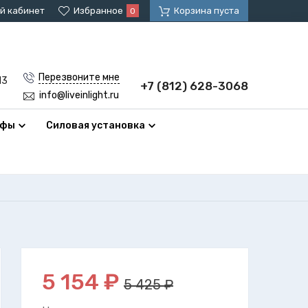
й кабинет
Избранное
Корзина пуста
0
Перезвоните мне
13
+7 (812) 628-3068
info@liveinlight.ru
афы
Силовая установка
5 154
₽
5 425 ₽