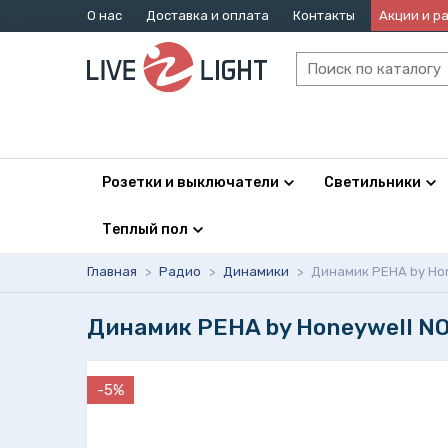
О нас
Доставка и оплата
Контакты
Акции и р
Розетки и выключатели
Светильники
Теплый пол
Главная
>
Радио
>
Динамики
>
Динамик PEHA by Hon
Динамик PEHA by Honeywell NO
-5%