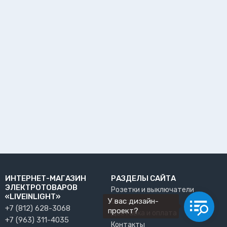
ИНТЕРНЕТ-МАГАЗИН
РАЗДЕЛЫ САЙТА
ЭЛЕКТРОТОВАРОВ
Розетки и выключатели
«LIVEINLIGHT»
У вас дизайн-
О нас
+7 (812) 628-3068
проект?
Доставка и оплата
+7 (963) 311-4035
Контакты