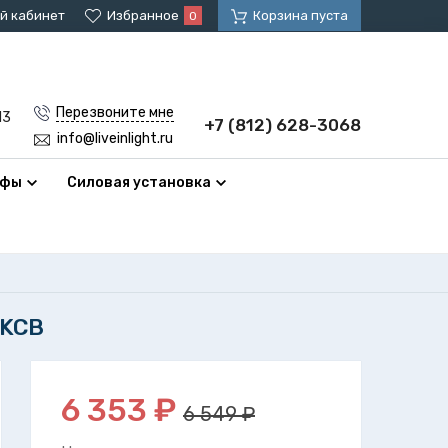
й кабинет
Избранное
Корзина пуста
0
Перезвоните мне
13
+7 (812) 628-3068
info@liveinlight.ru
афы
Силовая установка
BKCB
6 353
₽
6 549 ₽