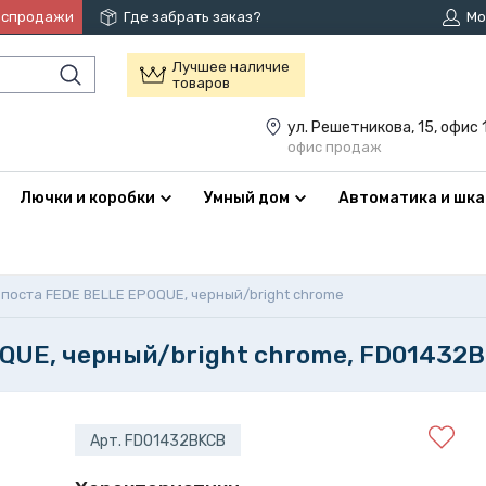
аспродажи
Где забрать заказ?
Мо
Лучшее наличие
товаров
ул. Решетникова, 15, офис 
офис продаж
Лючки и коробки
Умный дом
Автоматика и шк
 поста FEDE BELLE EPOQUE, черный/bright chrome
OQUE, черный/bright chrome, FD01432
Арт. FD01432BKCB