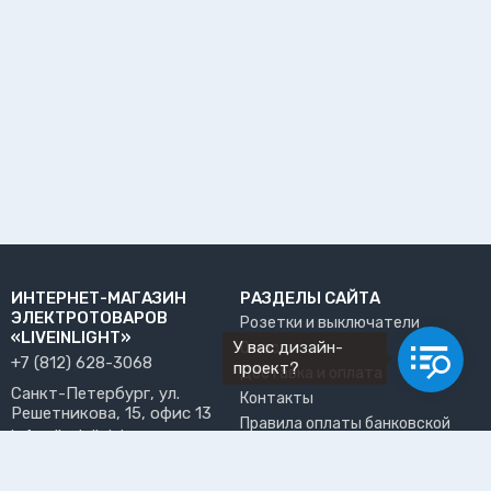
ИНТЕРНЕТ-МАГАЗИН
РАЗДЕЛЫ САЙТА
ЭЛЕКТРОТОВАРОВ
Розетки и выключатели
«LIVEINLIGHT»
У вас дизайн-
О нас
+7 (812) 628-3068
проект?
Доставка и оплата
Санкт-Петербург, ул.
Контакты
Решетникова, 15, офис 13
Правила оплаты банковской
info@liveinlight.ru
картой
Возврат и обмен товара
ПРИНИМАЕМ К ОПЛАТЕ