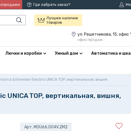
аспродажи
Где забрать заказ?
Мо
Лучшее наличие
товаров
ул. Решетникова, 15, офис 
офис продаж
Лючки и коробки
Умный дом
Автоматика и шк
поста Schneider Electric UNICA TOP, вертикальная, вишня
ric UNICA TOP, вертикальная, вишня,
Арт. MGU66.004V.2M2