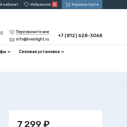
й кабинет
Избранное
Корзина пуста
0
Перезвоните мне
13
+7 (812) 628-3068
info@liveinlight.ru
афы
Силовая установка
7 299
₽