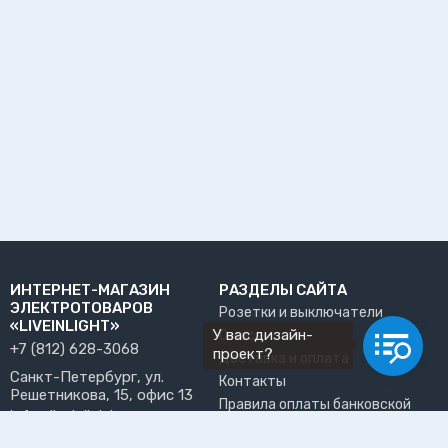
ИНТЕРНЕТ-МАГАЗИН
РАЗДЕЛЫ САЙТА
ЭЛЕКТРОТОВАРОВ
Розетки и выключатели
«LIVEINLIGHT»
У вас дизайн-
О нас
+7 (812) 628-3068
проект?
Доставка и оплата
Санкт-Петербург, ул.
Контакты
Решетникова, 15, офис 13
Правила оплаты банковской
info@liveinlight.ru
картой
Возврат и обмен товара