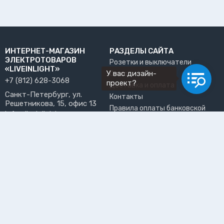
ИНТЕРНЕТ-МАГАЗИН
РАЗДЕЛЫ САЙТА
ЭЛЕКТРОТОВАРОВ
Розетки и выключатели
«LIVEINLIGHT»
У вас дизайн-
О нас
+7 (812) 628-3068
проект?
Доставка и оплата
Санкт-Петербург, ул.
Контакты
Решетникова, 15, офис 13
Правила оплаты банковской
info@liveinlight.ru
картой
Возврат и обмен товара
ПРИНИМАЕМ К ОПЛАТЕ
Где забрать заказ?
ПОЛЬЗОВАТЕЛЬ
Личный кабинет
Избранное
Подпишитесь на рассылку, чтобы первыми узнавать о
новинках, акциях и спецпредложениях