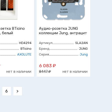
зетка BTicino
Аудио-розетка JUNG
, белый
коллекции Jung, антрацит
HD4294
Артикул
SLA2AN
BTicino
Бренд
JUNG
AXOLUTE
Серия
Jung
₽
6 083 ₽
нет в наличии
нет в наличии
8447 ₽
6
>