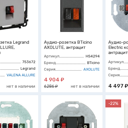
зетка Legrand
Аудио-розетка BTicino
Аудио-ро
LLURE,
AXOLUTE, антрацит
Electric 
й
антрацит
Артикул
HS4294
753672
Артикул
Бренд
BTicino
Legrand
Бренд
Серия
AXOLUTE
VALENA ALLURE
Серия
4 904 ₽
4 497 
нет в наличии
нет в наличии
6286 ₽
-22%