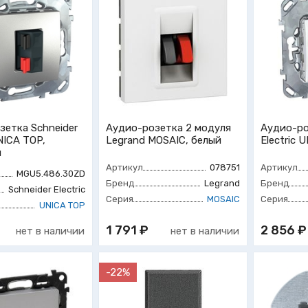
зетка Schneider
Аудио-розетка 2 модуля
Аудио-ро
UNICA TOP,
Legrand MOSAIC, белый
Electric 
й
Артикул
078751
Артикул
MGU5.486.30ZD
Бренд
Legrand
Бренд
Schneider Electric
Серия
MOSAIC
Серия
UNICA TOP
1 791 ₽
2 856 ₽
нет в наличии
нет в наличии
-22%