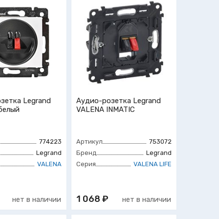
зетка Legrand
Аудио-розетка Legrand
белый
VALENA INMATIC
774223
Артикул
753072
Legrand
Бренд
Legrand
VALENA
Серия
VALENA LIFE
1 068 ₽
нет в наличии
нет в наличии