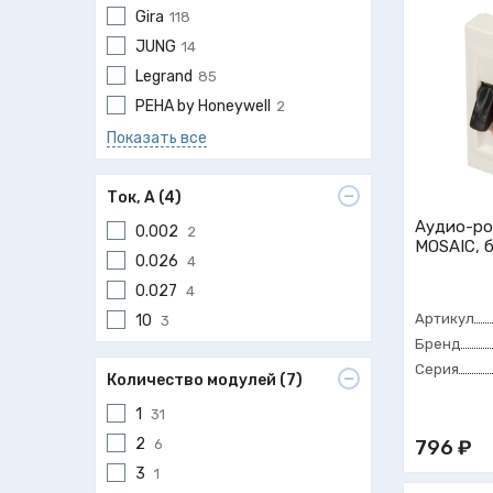
Gira
118
JUNG
14
Legrand
85
PEHA by Honeywell
2
Показать все
Ток, А (4)
Аудио-ро
0.002
2
MOSAIC, 
0.026
4
0.027
4
Артикул
10
3
Бренд
Серия
Количество модулей (7)
1
31
2
6
796 ₽
3
1