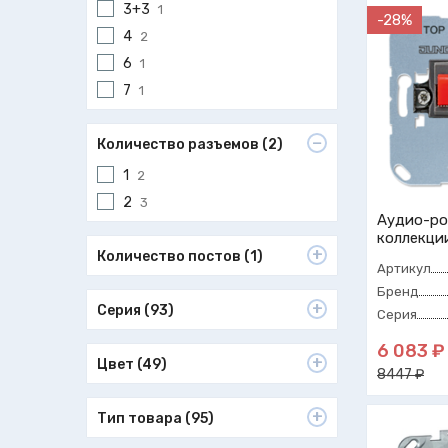
3+3
1
-28%
4
2
6
1
7
1
Количество разъемов (2)
1
2
2
3
Аудио-ро
коллекци
Количество постов (1)
Артикул
Бренд
Серия (93)
Серия
6 083 ₽
Цвет (49)
8447 ₽
Тип товара (95)