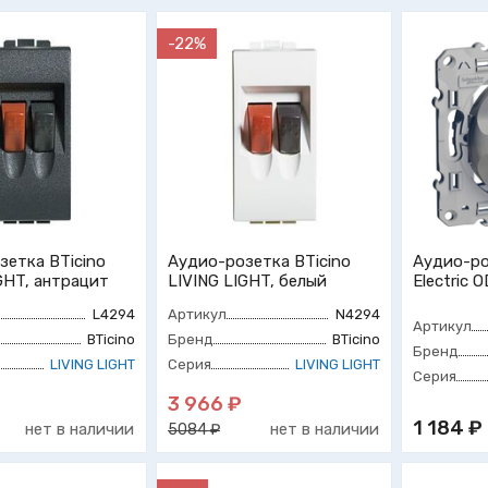
-22%
зетка BTicino
Аудио-розетка BTicino
Аудио-ро
GHT, антрацит
LIVING LIGHT, белый
Electric
L4294
Артикул
N4294
Артикул
BTicino
Бренд
BTicino
Бренд
LIVING LIGHT
Серия
LIVING LIGHT
Серия
3 966 ₽
1 184 ₽
нет в наличии
нет в наличии
5084 ₽