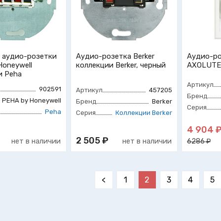
 аудио-розетки
Аудио-розетка Berker
Аудио-ро
Honeywell
коллекции Berker, черный
AXOLUTE
и Peha
Артикул
902591
Артикул
457205
Бренд
PEHA by Honeywell
Бренд
Berker
Серия
Peha
Серия
Коллекции Berker
4 904 
2 505 ₽
нет в наличии
нет в наличии
6286 ₽
<
1
2
3
4
5