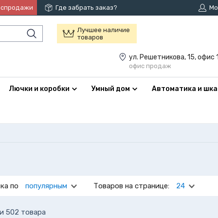
аспродажи
Где забрать заказ?
Мо
Лучшее наличие
товаров
ул. Решетникова, 15, офис 
офис продаж
Лючки и коробки
Умный дом
Автоматика и шк
ка по
популярным
Товаров на странице:
24
и 502 товара