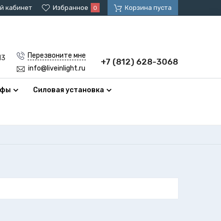
й кабинет
Избранное
Корзина пуста
0
Перезвоните мне
13
+7 (812) 628-3068
info@liveinlight.ru
афы
Силовая установка