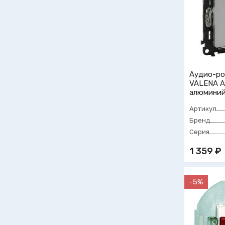
Аудио-ро
VALENA A
алюмини
Артикул
Бренд
Серия
1 359 ₽
-5%