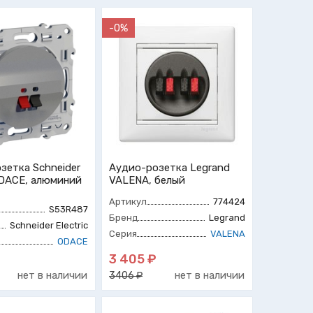
-0%
зетка Schneider
Аудио-розетка Legrand
 ODACE, алюминий
VALENA, белый
Артикул
774424
S53R487
Бренд
Legrand
Schneider Electric
Серия
VALENA
ODACE
3 405 ₽
нет в наличии
нет в наличии
3406 ₽