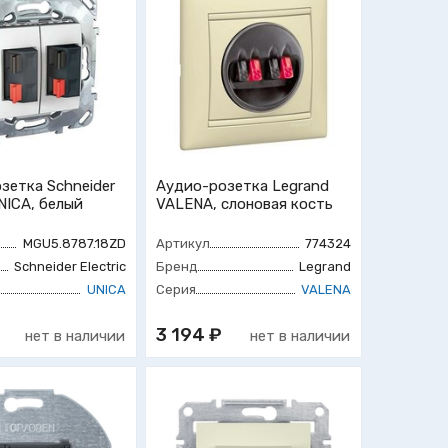
зетка Schneider
Аудио-розетка Legrand
UNICA, белый
VALENA, слоновая кость
MGU5.8787.18ZD
Артикул
774324
Schneider Electric
Бренд
Legrand
UNICA
Серия
VALENA
3 194 ₽
нет в наличии
нет в наличии