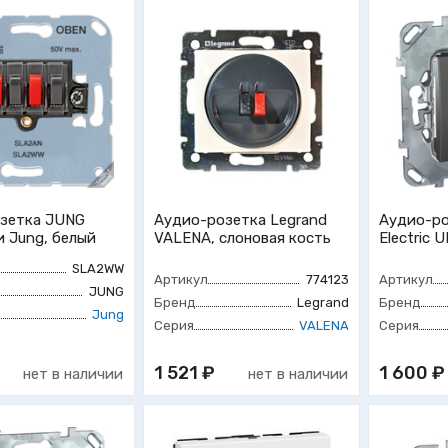
зетка JUNG
Аудио-розетка Legrand
Аудио-ро
и Jung, белый
VALENA, слоновая кость
Electric 
SLA2WW
Артикул
774123
Артикул
JUNG
Бренд
Legrand
Бренд
Jung
Серия
VALENA
Серия
1 521 ₽
1 600 ₽
нет в наличии
нет в наличии