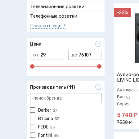
Телевизионные розетки
-22%
Телефонные розетки
Показать еще 7
Цена
от
до
Аудио-ро
LIVING LI
Производитель (11)
Артикул
Бренд
Серия
Berker
27
5 740 ₽
BTicino
53
7358 ₽
FEDE
25
Fontini
48