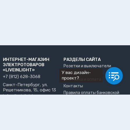
ИНТЕРНЕТ-МАГАЗИН
РАЗДЕЛЫ САЙТА
ЭЛЕКТРОТОВАРОВ
Розетки и выключатели
«LIVEINLIGHT»
У вас дизайн-
О нас
+7 (812) 628-3068
проект?
Доставка и оплата
Санкт-Петербург, ул.
Контакты
Решетникова, 15, офис 13
Правила оплаты банковской
info@liveinlight.ru
картой
Возврат и обмен товара
ПРИНИМАЕМ К ОПЛАТЕ
Где забрать заказ?
ПОЛЬЗОВАТЕЛЬ