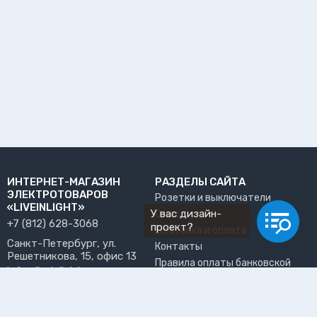
ИНТЕРНЕТ-МАГАЗИН
РАЗДЕЛЫ САЙТА
ЭЛЕКТРОТОВАРОВ
Розетки и выключатели
«LIVEINLIGHT»
У вас дизайн-
О нас
+7 (812) 628-3068
проект?
Доставка и оплата
Санкт-Петербург, ул.
Контакты
Решетникова, 15, офис 13
Правила оплаты банковской
info@liveinlight.ru
картой
Возврат и обмен товара
ПРИНИМАЕМ К ОПЛАТЕ
Где забрать заказ?