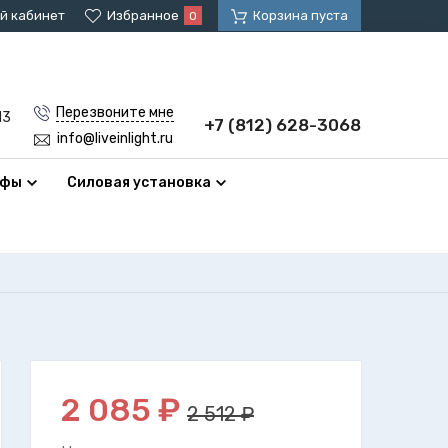
й кабинет
Избранное
Корзина пуста
0
Перезвоните мне
13
+7 (812) 628-3068
info@liveinlight.ru
афы
Силовая установка
2 085
₽
2 512 ₽