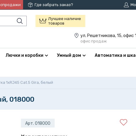
аспродажи
Где забрать заказ?
Мо
Лучшее наличие
товаров
ул. Решетникова, 15, офис 
офис продаж
Лючки и коробки
Умный дом
Автоматика и шк
ка 1xRJ45 Cat.5 Gira, белый
ый, 018000
Арт. 018000