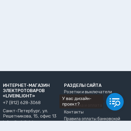
ИНТЕРНЕТ-МАГАЗИН
РАЗДЕЛЫ САЙТА
ЭЛЕКТРОТОВАРОВ
Розетки и выключатели
«LIVEINLIGHT»
У вас дизайн-
О нас
+7 (812) 628-3068
проект?
Доставка и оплата
Санкт-Петербург, ул.
Контакты
Решетникова, 15, офис 13
Правила оплаты банковской
info@liveinlight.ru
картой
Возврат и обмен товара