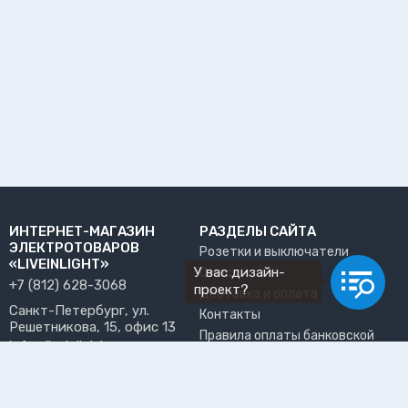
ИНТЕРНЕТ-МАГАЗИН
РАЗДЕЛЫ САЙТА
ЭЛЕКТРОТОВАРОВ
Розетки и выключатели
«LIVEINLIGHT»
У вас дизайн-
О нас
+7 (812) 628-3068
проект?
Доставка и оплата
Санкт-Петербург, ул.
Контакты
Решетникова, 15, офис 13
Правила оплаты банковской
info@liveinlight.ru
картой
Возврат и обмен товара
ПРИНИМАЕМ К ОПЛАТЕ
Где забрать заказ?