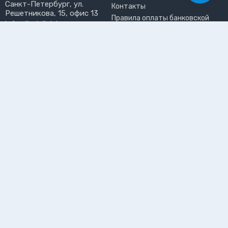
Санкт-Петербург, ул.
Контакты
Решетникова, 15, офис 13
Правила оплаты банковской
info@liveinlight.ru
картой
Возврат и обмен товара
ПРИНИМАЕМ К ОПЛАТЕ
Где забрать заказ?
ПОЛЬЗОВАТЕЛЬ
Личный кабинет
Избранное
Подпишитесь на рассылку, чтобы первыми узнавать о
новинках, акциях и спецпредложениях
Подписываясь на рассылку, вы даете
согласие на обработку
персональных данных и соглашаетесь c
политикой конфиденциальности
©2026 Интернет-магазин электротоваров «LiveinLight»