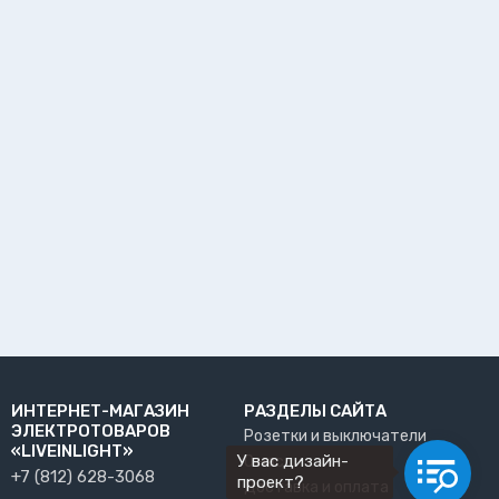
ИНТЕРНЕТ-МАГАЗИН
РАЗДЕЛЫ САЙТА
ЭЛЕКТРОТОВАРОВ
Розетки и выключатели
«LIVEINLIGHT»
У вас дизайн-
О нас
+7 (812) 628-3068
проект?
Доставка и оплата