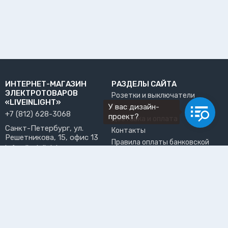
ИНТЕРНЕТ-МАГАЗИН
РАЗДЕЛЫ САЙТА
ЭЛЕКТРОТОВАРОВ
Розетки и выключатели
«LIVEINLIGHT»
У вас дизайн-
О нас
+7 (812) 628-3068
проект?
Доставка и оплата
Санкт-Петербург, ул.
Контакты
Решетникова, 15, офис 13
Правила оплаты банковской
info@liveinlight.ru
картой
Возврат и обмен товара
ПРИНИМАЕМ К ОПЛАТЕ
Где забрать заказ?
ПОЛЬЗОВАТЕЛЬ
Личный кабинет
Избранное