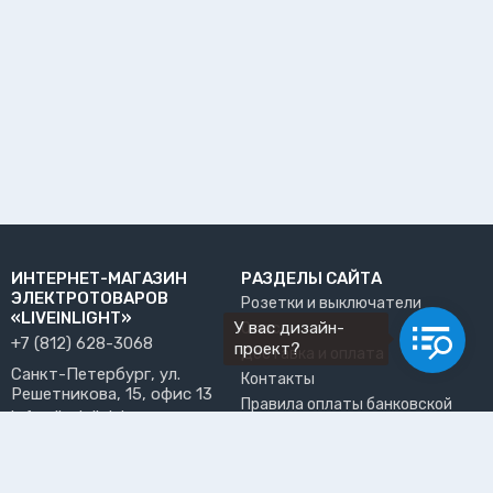
ИНТЕРНЕТ-МАГАЗИН
РАЗДЕЛЫ САЙТА
ЭЛЕКТРОТОВАРОВ
Розетки и выключатели
«LIVEINLIGHT»
У вас дизайн-
О нас
+7 (812) 628-3068
проект?
Доставка и оплата
Санкт-Петербург, ул.
Контакты
Решетникова, 15, офис 13
Правила оплаты банковской
info@liveinlight.ru
картой
Возврат и обмен товара
ПРИНИМАЕМ К ОПЛАТЕ
Где забрать заказ?