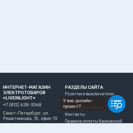
ИНТЕРНЕТ-МАГАЗИН
РАЗДЕЛЫ САЙТА
ЭЛЕКТРОТОВАРОВ
Розетки и выключатели
«LIVEINLIGHT»
У вас дизайн-
О нас
+7 (812) 628-3068
проект?
Доставка и оплата
Санкт-Петербург, ул.
Контакты
Решетникова, 15, офис 13
Правила оплаты банковской
info@liveinlight.ru
картой