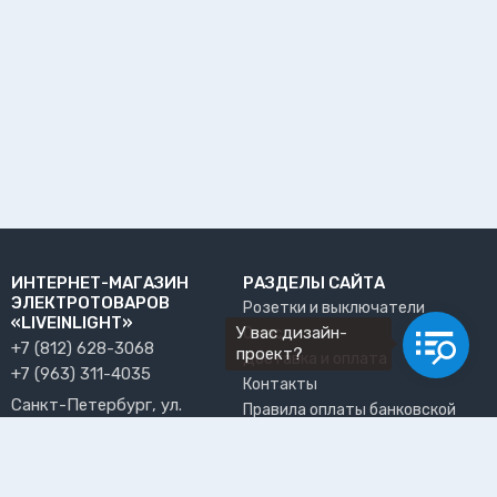
ИНТЕРНЕТ-МАГАЗИН
РАЗДЕЛЫ САЙТА
ЭЛЕКТРОТОВАРОВ
Розетки и выключатели
«LIVEINLIGHT»
У вас дизайн-
О нас
+7 (812) 628-3068
проект?
Доставка и оплата
+7 (963) 311-4035
Контакты
Санкт-Петербург, ул.
Правила оплаты банковской
Решетникова, 15, офис 13
картой
info@liveinlight.ru
Возврат и обмен товара
Где забрать заказ?
ПРИНИМАЕМ К ОПЛАТЕ