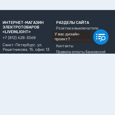
ИНТЕРНЕТ-МАГАЗИН
РАЗДЕЛЫ САЙТА
ЭЛЕКТРОТОВАРОВ
Розетки и выключатели
«LIVEINLIGHT»
У вас дизайн-
О нас
+7 (812) 628-3068
проект?
Доставка и оплата
Санкт-Петербург, ул.
Контакты
Решетникова, 15, офис 13
Правила оплаты банковской
info@liveinlight.ru
картой
Возврат и обмен товара
ПРИНИМАЕМ К ОПЛАТЕ
Где забрать заказ?
ПОЛЬЗОВАТЕЛЬ
Личный кабинет
Избранное
Подпишитесь на рассылку, чтобы первыми узнавать о
новинках, акциях и спецпредложениях