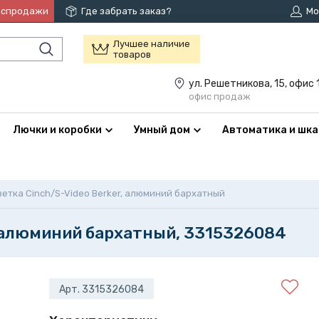
аспродажи
Где забрать заказ?
Мо
Лучшее наличие
товаров
ул. Решетникова, 15, офис 
офис продаж
Лючки и коробки
Умный дом
Автоматика и шк
зетка Cinch/S-Video Berker, алюминий бархатный
, алюминий бархатный, 3315326084
Арт. 3315326084