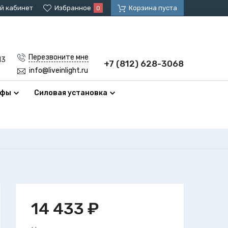
й кабинет
Избранное
Корзина пуста
0
Перезвоните мне
13
+7 (812) 628-3068
info@liveinlight.ru
афы
Силовая установка
14 433
₽