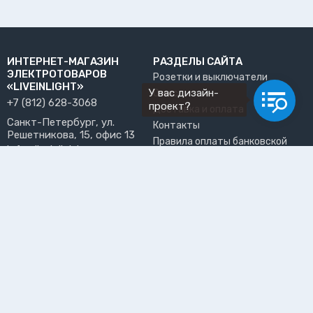
ИНТЕРНЕТ-МАГАЗИН
РАЗДЕЛЫ САЙТА
ЭЛЕКТРОТОВАРОВ
Розетки и выключатели
«LIVEINLIGHT»
У вас дизайн-
О нас
+7 (812) 628-3068
проект?
Доставка и оплата
Санкт-Петербург, ул.
Контакты
Решетникова, 15, офис 13
Правила оплаты банковской
info@liveinlight.ru
картой
Возврат и обмен товара
ПРИНИМАЕМ К ОПЛАТЕ
Где забрать заказ?
ПОЛЬЗОВАТЕЛЬ
Личный кабинет
Избранное
Подпишитесь на рассылку, чтобы первыми узнавать о
новинках, акциях и спецпредложениях