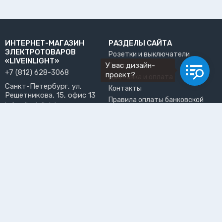
ИНТЕРНЕТ-МАГАЗИН
РАЗДЕЛЫ САЙТА
ЭЛЕКТРОТОВАРОВ
Розетки и выключатели
«LIVEINLIGHT»
У вас дизайн-
О нас
+7 (812) 628-3068
проект?
Доставка и оплата
Санкт-Петербург, ул.
Контакты
Решетникова, 15, офис 13
Правила оплаты банковской
info@liveinlight.ru
картой
Возврат и обмен товара
ПРИНИМАЕМ К ОПЛАТЕ
Где забрать заказ?
ПОЛЬЗОВАТЕЛЬ
Личный кабинет
Избранное
Подпишитесь на рассылку, чтобы первыми узнавать о
новинках, акциях и спецпредложениях