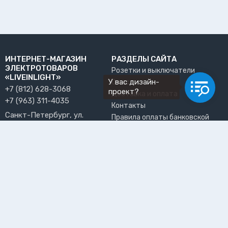
ИНТЕРНЕТ-МАГАЗИН
РАЗДЕЛЫ САЙТА
ЭЛЕКТРОТОВАРОВ
Розетки и выключатели
«LIVEINLIGHT»
У вас дизайн-
О нас
+7 (812) 628-3068
проект?
Доставка и оплата
+7 (963) 311-4035
Контакты
Санкт-Петербург, ул.
Правила оплаты банковской
Решетникова, 15, офис 13
картой
info@liveinlight.ru
Возврат и обмен товара
Где забрать заказ?
ПРИНИМАЕМ К ОПЛАТЕ
ПОЛЬЗОВАТЕЛЬ
Личный кабинет
Избранное