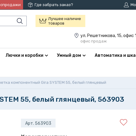
аспродажи
Где забрать заказ?
Мо
Лучшее наличие
товаров
ул. Решетникова, 15, офис 
офис продаж
Лючки и коробки
Умный дом
Автоматика и шк
зетка компонентный Gira SYSTEM 55, белый глянцевый
STEM 55, белый глянцевый, 563903
Арт. 563903