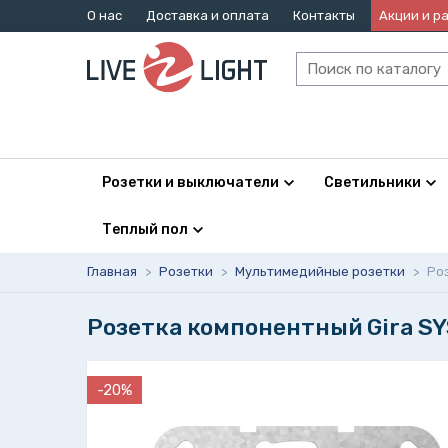
О нас
Доставка и оплата
Контакты
Акции и р
Розетки и выключатели
Светильники
Теплый пол
Главная
>
Розетки
>
Мультимедийные розетки
>
Ро
Розетка компонентный Gira SY
-20%