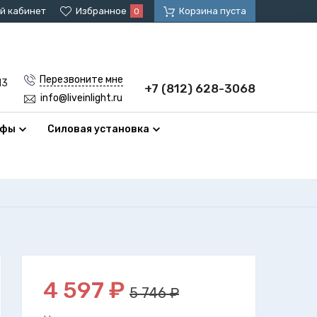
й кабинет
Избранное
Корзина пуста
0
Перезвоните мне
13
+7 (812) 628-3068
info@liveinlight.ru
афы
Силовая установка
4 597
₽
5 746 ₽