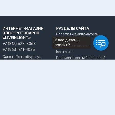
ИНТЕРНЕТ-МАГАЗИН
РАЗДЕЛЫ САЙТА
ЭЛЕКТРОТОВАРОВ
Розетки и выключатели
«LIVEINLIGHT»
У вас дизайн-
О нас
+7 (812) 628-3068
проект?
Доставка и оплата
+7 (963) 311-4035
Контакты
Санкт-Петербург, ул.
Правила оплаты банковской
Решетникова, 15, офис 13
картой
info@liveinlight.ru
Возврат и обмен товара
Где забрать заказ?
ПРИНИМАЕМ К ОПЛАТЕ
ПОЛЬЗОВАТЕЛЬ
Личный кабинет
Избранное