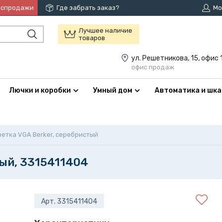
аспродажи
Где забрать заказ?
Мо
Лучшее наличие
товаров
ул. Решетникова, 15, офис 
офис продаж
Лючки и коробки
Умный дом
Автоматика и шк
зетка VGA Berker, серебристый
тый, 3315411404
Арт. 3315411404