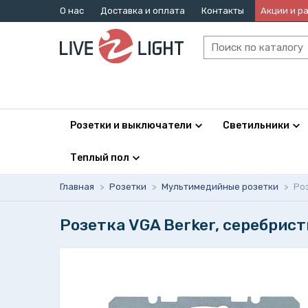
О нас
Доставка и оплата
Контакты
Акции и р
Розетки и выключатели
Светильники
Теплый пол
Главная
>
Розетки
>
Мультимедийные розетки
>
Ро
Розетка VGA Berker, серебрис