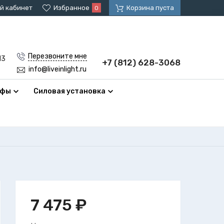
й кабинет
Избранное
Корзина пуста
0
Перезвоните мне
13
+7 (812) 628-3068
info@liveinlight.ru
афы
Силовая установка
7 475
₽