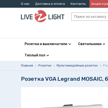
О нас
Доставка и оплата
Контакты
Акции и р
Розетки и выключатели
Светильники
Теплый пол
Главная
>
Розетки
>
Мультимедийные розетки
>
Ро
Розетка VGA Legrand MOSAIC, 