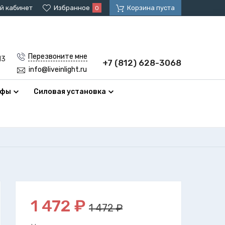
й кабинет
Избранное
Корзина пуста
0
Перезвоните мне
13
+7 (812) 628-3068
info@liveinlight.ru
афы
Силовая установка
1 472
₽
1 472 ₽