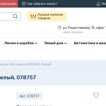
аспродажи
Где забрать заказ?
Мо
Лучшее наличие
товаров
ул. Решетникова, 15, офис 
офис продаж
Лючки и коробки
Умный дом
Автоматика и шк
зетка VGA Legrand MOSAIC, белый
белый, 078757
Арт. 078757